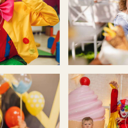
Princess of the party
Celebration