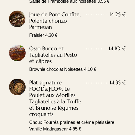
Sablé de Framboise aux noisettes 3,95 €
Joue de Porc Confite,
14.25 €
Polenta chorizo
Parmesan
Fraisier 4,30 €
Osso Bucco et
14,10 €
Tagliatelles au Pesto
et câpres
Brownie chocolat Noisettes 4,10 €
Plat signature
14.35 €
FOOD&FLO®, Le
Poulet aux Morilles,
Tagliatelles à la Truffe
et Brunoise légumes
croquants
Choux Fourrés pralinés et crème pâtissière
Vanille Madagascar 4,95 €