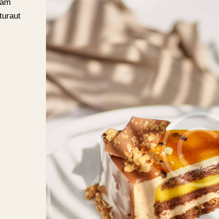
sam
turaut