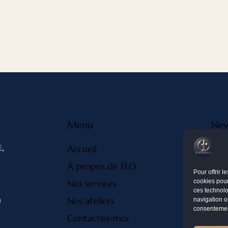
Menu
New
,
Accueil
À propos de FLO
Pour offrir 
cookies pour
Nos services
ces technolo
m
Nos ateliers
navigation ou
consentement
Contactez-moi