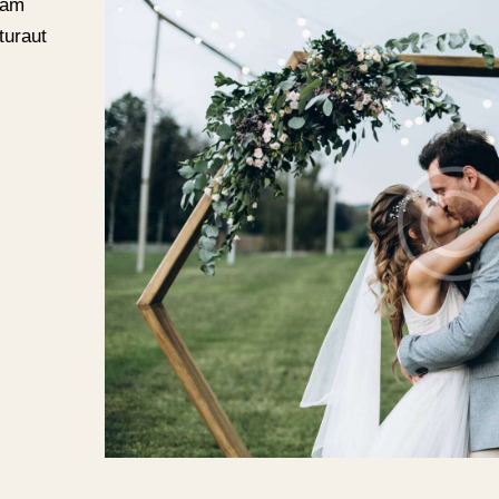
sam
turaut