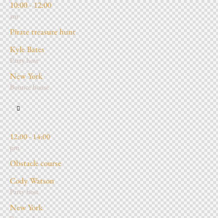
10:00 - 12:00
am
Pirate treasure hunt
Kyle Bates
Party host
New York
Bounce house
12:00 - 14:00
pm
Obstacle course
Cody Watson
Party host
New York