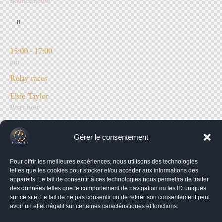
Bounce house
15:00 - 17:00
pm
Relay races
Elsie Taylor
Party host
New York
Bounce house
Gérer le consentement
Pour offrir les meilleures expériences, nous utilisons des technologies
telles que les cookies pour stocker et/ou accéder aux informations des
appareils. Le fait de consentir à ces technologies nous permettra de traiter
des données telles que le comportement de navigation ou les ID uniques
17:00 - 19:00
sur ce site. Le fait de ne pas consentir ou de retirer son consentement peut
pm
avoir un effet négatif sur certaines caractéristiques et fonctions.
Simon says game